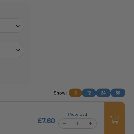
Show:
6
12
24
50
1 Voorraad
£7.60