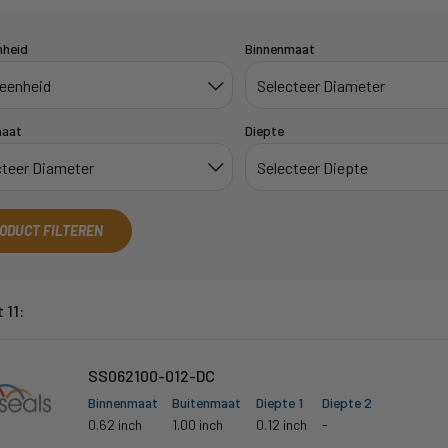
nheid
Binnenmaat
maat
Diepte
ODUCT FILTEREN
 11:
SS062100-012-DC
Binnenmaat
Buitenmaat
Diepte 1
Diepte 2
0.62 inch
1.00 inch
0.12 inch
-