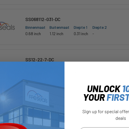
SS068112-031-DC
Binnenmaat
Buitenmaat
Diepte 1
Diepte 2
0.68 inch
1.12 inch
0.31 inch
-
SS12-22-7-DC
Binnenmaat
Buitenmaat
Diepte 1
Diepte 2
12.00 mm
22.00 mm
7.00 mm
-
UNLOCK
1
YOUR
FIRS
SS17-30-7-DC
Binnenmaat
Buitenmaat
Diepte 1
Diepte 2
Sign up for special offe
17.00 mm
30.00 mm
7.00 mm
-
deals