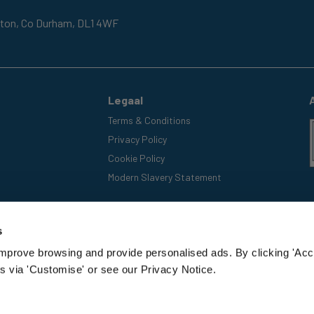
gton,
Co Durham,
DL1 4WF
Legaal
Terms & Conditions
Privacy Policy
Cookie Policy
Modern Slavery Statement
s
improve browsing and provide personalised ads. By clicking 'Acc
s via 'Customise' or see our Privacy Notice.