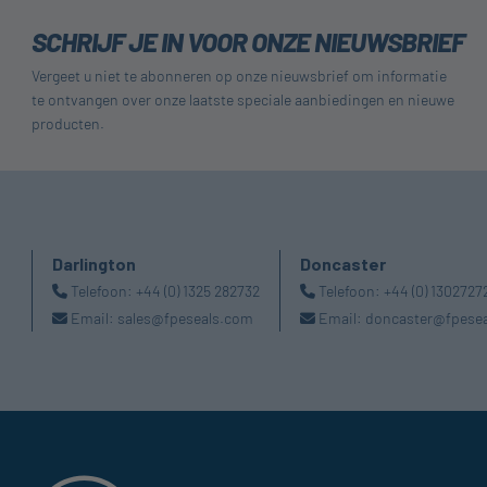
SCHRIJF JE IN VOOR ONZE NIEUWSBRIEF
Vergeet u niet te abonneren op onze nieuwsbrief om informatie
te ontvangen over onze laatste speciale aanbiedingen en nieuwe
producten.
Darlington
Doncaster
Telefoon:
+44 (0) 1325 282732
Telefoon:
+44 (0) 1302727
Email:
sales@fpeseals.com
Email:
doncaster@fpese