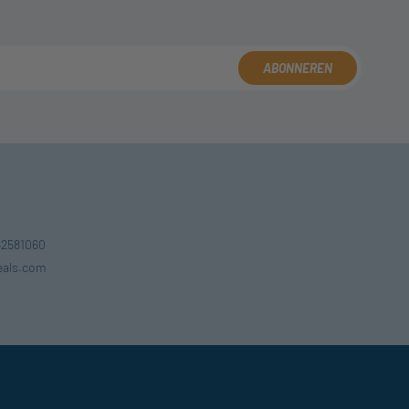
ABONNEREN
162581060
eals.com