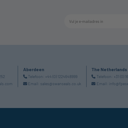
Aberdeen
The Netherlands
252
Telefoon:
+44 (0) 1224648999
Telefoon:
+31 (0) 
als.com
Email:
sales@swanseals.co.uk
Email:
info@fpes