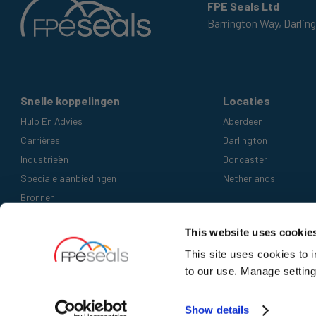
FPE Seals Ltd
Barrington Way,
Darlin
Snelle koppelingen
Locaties
Hulp En Advies
Aberdeen
Carrières
Darlington
Industrieën
Doncaster
Speciale aanbiedingen
Netherlands
Bronnen
Geaccepteerde betaalmethoden
This website uses cookie
This site uses cookies to 
to our use. Manage setting
Show details