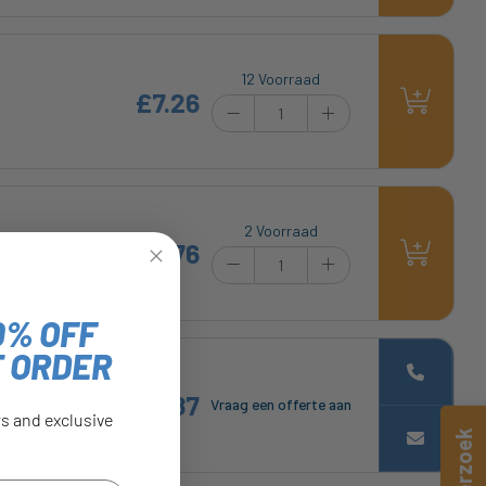
12 Voorraad
£7.26
2 Voorraad
£19.76
0% OFF
T ORDER
£14.87
Vraag een offerte aan
rs and exclusive