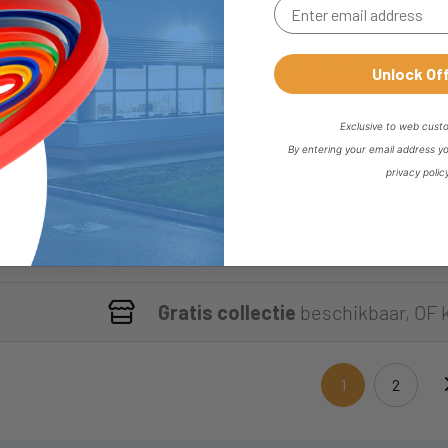
SS18-30-7-DC
Binnenmaat
Buitenmaat
Diepte 1
Diepte 2
Unlock Of
18.00 mm
30.00 mm
7.00 mm
-
Exclusive to web cust
By entering your email address y
privacy polic
SS18-32-8-DC
Binnenmaat
Buitenmaat
Diepte 1
Diepte 2
18.00 mm
32.00 mm
8.00 mm
-
Gratis collectie
beschikbaar, OF 
1
2
(current)