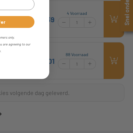
Snel onderzoek
4 Voorraad
£12.39
fer
omers only.
ou are agreeing to our
y.
88 Voorraad
£7.01
kies volgende dag geleverd.