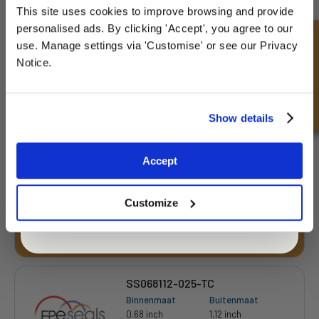
This site uses cookies to improve browsing and provide
Sign up for special offers and exclusive
personalised ads. By clicking 'Accept', you agree to our
deals
Snel onderzoek
use. Manage settings via 'Customise' or see our Privacy
Notice.
SS062112-037-TC
Binnenmaat
Buitenmaat
0.63 inch
1.13 inch
Diepte 1
Diepte 2
Unlock Offer
Show details
0.38 inch
-
Exclusive to web customers only.
£1.20
Accept
By entering your email address you are agreeing to our
33 Voorraad
privacy policy.
Customize
SS068112-025-TC
Binnenmaat
Buitenmaat
0.68 inch
1.12 inch