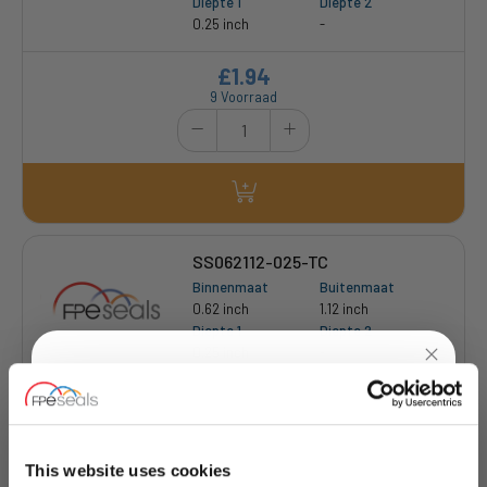
Diepte 1
Diepte 2
0.25 inch
-
£1.94
9 Voorraad
SS062112-025-TC
Binnenmaat
Buitenmaat
0.62 inch
1.12 inch
Diepte 1
Diepte 2
0.25 inch
-
£2.93
UNLOCK
10% OFF
6 Voorraad
YOUR
FIRST ORDER
This website uses cookies