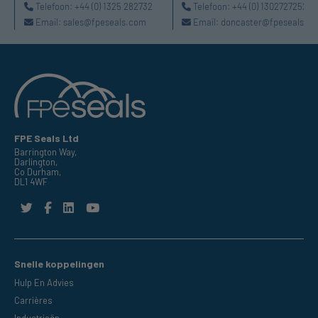
Telefoon:
+44 (0) 1325 282732
Telefoon:
+44 (0) 1302727252
Email:
sales@fpeseals.com
Email:
doncaster@fpeseals.c
FPE Seals Ltd
Barrington Way,
Darlington,
Co Durham,
DL1 4WF
Snelle koppelingen
Hulp En Advies
Carrières
Industrieën