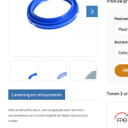
Vind uw p
Maatee
Buiten
PR
Tonen 2 ui
Levering en retourneren
Wat uw behoefte ook is, ons toegewijde team zal met u
samenwerken om zo snel mogelijk de ideale oplossing te
vinden.