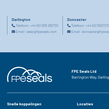
Darlington
Doncaster
Telefoon:
+44 (0) 1325 282732
Telefoon:
+44 (0) 1302727
Email:
sales@fpeseals.com
Email:
doncaster@fpese
FPE Seals Ltd
Barrington Way,
Darlin
Snelle koppelingen
Locaties