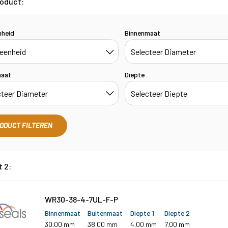
roduct:
nheid
Binnenmaat
maat
Diepte
ODUCT FILTEREN
t 2:
WR30-38-4-7UL-F-P
Binnenmaat
Buitenmaat
Diepte 1
Diepte 2
30.00 mm
38.00 mm
4.00 mm
7.00 mm