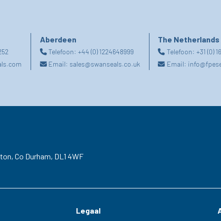
Aberdeen
The Netherlands
252
Telefoon:
+44 (0) 1224648999
Telefoon:
+31 (0) 
als.com
Email:
sales@swanseals.co.uk
Email:
info@fpes
gton,
Co Durham,
DL1 4WF
Legaal