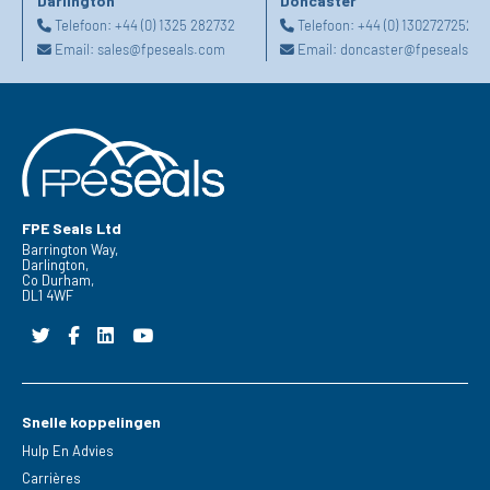
Darlington
Doncaster
Telefoon:
+44 (0) 1325 282732
Telefoon:
+44 (0) 1302727252
Email:
sales@fpeseals.com
Email:
doncaster@fpeseals.c
FPE Seals Ltd
Barrington Way,
Darlington,
Co Durham,
DL1 4WF
Snelle koppelingen
Hulp En Advies
Carrières