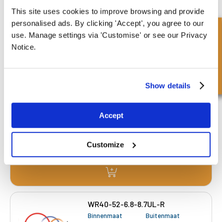
This site uses cookies to improve browsing and provide
personalised ads. By clicking 'Accept', you agree to our
Snel onderzoek
use. Manage settings via 'Customise' or see our Privacy
Notice.
WR35-47-6.8-8.7UL-R
Binnenmaat
Buitenmaat
35.00 mm
47.00 mm
Show details
Diepte 1
Diepte 2
6.80 mm
8.70 mm
Accept
£10.16
859 Voorraad
Customize
WR40-52-6.8-8.7UL-R
Binnenmaat
Buitenmaat