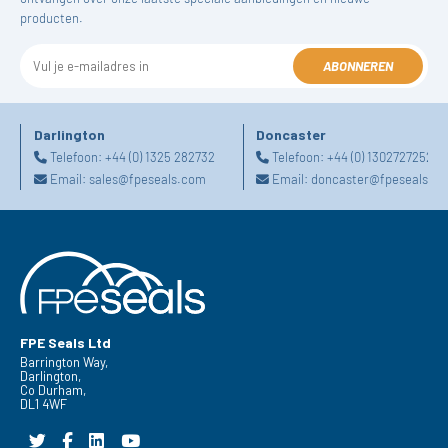
producten.
ABONNEREN
Darlington
Doncaster
Telefoon:
+44 (0) 1325 282732
Telefoon:
+44 (0) 1302727252
Email:
sales@fpeseals.com
Email:
doncaster@fpeseals.c
FPE Seals Ltd
Barrington Way,
Darlington,
Co Durham,
DL1 4WF