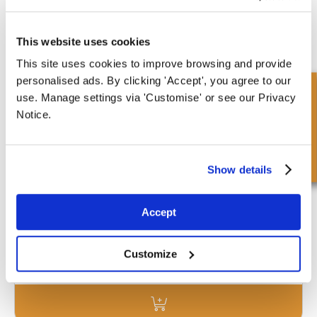
4.00 mm
8.70 mm
£20.56
This website uses cookies
Vraag een offerte aan
This site uses cookies to improve browsing and provide
personalised ads. By clicking 'Accept', you agree to our
Snel onderzoek
use. Manage settings via 'Customise' or see our Privacy
Notice.
WR26-34-4-8.7DA-L-P-H846
Hallite Part Number : 4588700
Binnenmaat
Buitenmaat
26.00 mm
34.00 mm
Show details
Diepte 1
Diepte 2
4.00 mm
8.70 mm
Accept
£13.20
162 Voorraad
Customize