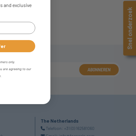
rs and exclusive
Snel onderzoek
fer
omers only.
ou are agreeing to our
ABONNEREN
y.
The Netherlands
Telefoon:
+31 (0) 162581060
uk
Email:
info@fpeseals.com