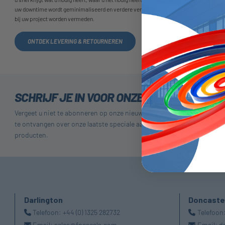
uw downtime wordt geminimaliseerd en verdere vertragingen
bij uw project worden vermeden.
ONTDEK LEVERING & RETOURNEREN
SCHRIJF JE IN VOOR ONZE NIEUWSBRIEF
Vergeet u niet te abonneren op onze nieuwsbrief om informatie
te ontvangen over onze laatste speciale aanbiedingen en nieuwe
producten.
Darlington
Doncaste
Telefoon:
+44 (0) 1325 282732
Telefoon
Email:
sales@fpeseals.com
Email:
d