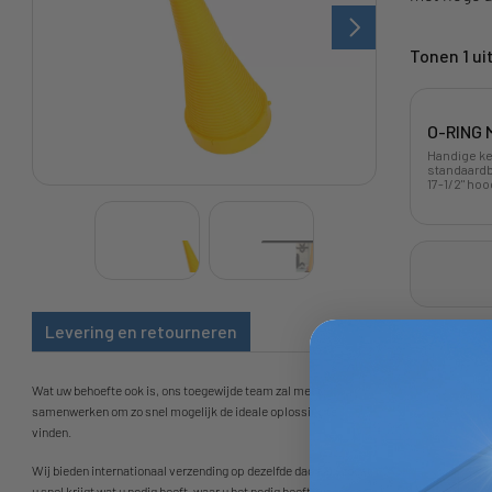
Tonen 1 uit
O-RING 
Handige ke
standaardbr
17-1/2" hoo
Levering en retourneren
Wat uw behoefte ook is, ons toegewijde team zal met u
samenwerken om zo snel mogelijk de ideale oplossing te
vinden.
Wij bieden internationaal verzending op dezelfde dag aan, zodat
u snel krijgt wat u nodig heeft, waar u het nodig heeft, waardoor