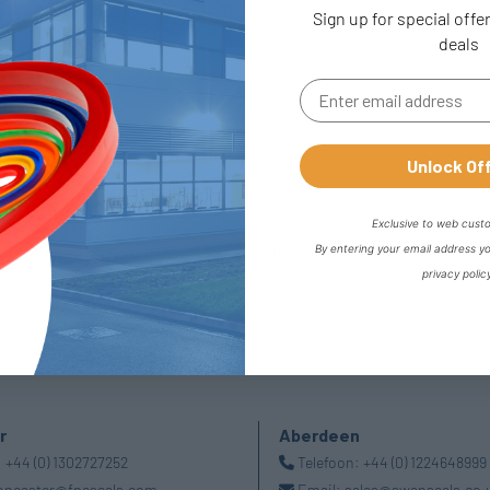
Sign up for special offe
deals
Unlock Of
Exclusive to web cust
By entering your email address y
privacy polic
r
Aberdeen
:
+44 (0) 1302727252
Telefoon:
+44 (0) 1224648999
oncaster@fpeseals.com
Email:
sales@swanseals.co.