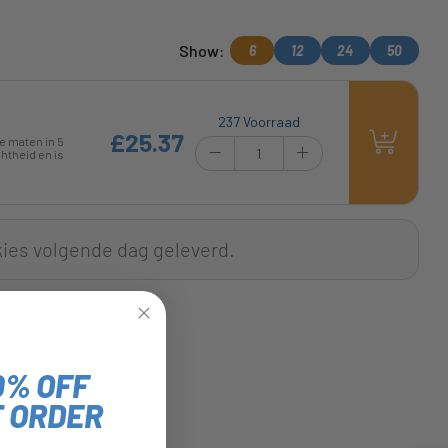
Show:
6
12
24
50
237 Voorraad
£25.37
e maten in 5
htheid en is
kies volgende dag geleverd.
0% OFF
T ORDER