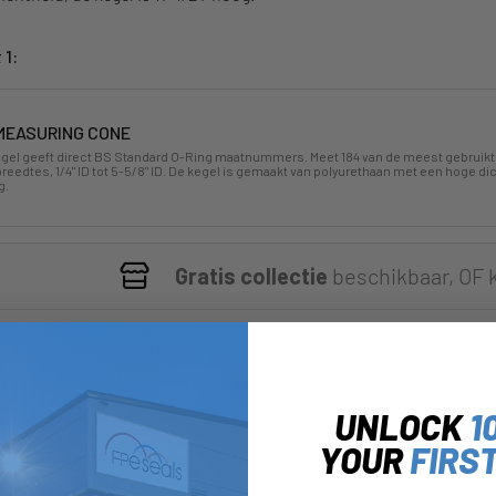
 1:
MEASURING CONE
gel geeft direct BS Standard O-Ring maatnummers. Meet 184 van de meest gebruikt
eedtes, 1/4" ID tot 5-5/8" ID. De kegel is gemaakt van polyurethaan met een hoge dic
g.
Gratis collectie
beschikbaar, OF 
UNLOCK
1
YOUR
FIRS