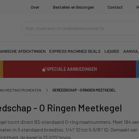
Over
Bestellen en Bezorgen
Contact
H
ANISCHE AFDICHTINGEN
EXPRESS MACHINED SEALS
LIQUIDS
AANVUL
SPECIALE AANBIEDINGEN
ING MEETINSTRUMENTEN
GEREEDSCHAP - O RINGEN MEETKEGEL
dschap - O Ringen Meetkegel
gel toont direct BS-standaard O-ring maatnummers. Meet 184 va
aten in 5 standaard breedtes, 1/4\" ID tot 5-5/8\" ID. Gemaakt va
chtheid, de kegel is 17-1/2\" hoog.