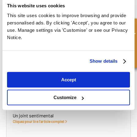
This website uses cookies
fonctionnement.
This site uses cookies to improve browsing and provide
Si les joints nécessaires ne font pas déjà partie de notre large
personalised ads. By clicking 'Accept', you agree to our
stock, ou s'il s'agit d'un produit sur mesure, nous pouvons
Demande rapide
use. Manage settings via 'Customise' or see our Privacy
fabriquer rapidement et à moindre coût les pièces requises dans le
Notice.
matériau le plus adapté à la tâche.
CONTACTEZ L'ÉQUIPE POUR DISCUTER DE VOS BESOINS
AUJOURD'HUI !
Show details
What to read next...
Accept
Customize
Un joint sentimental
Cliquez pour lire l'article complet