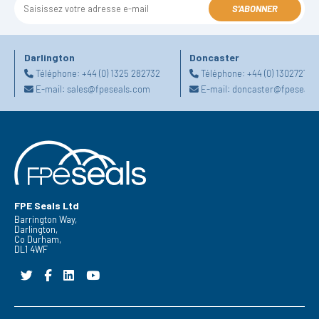
S'ABONNER
Darlington
Doncaster
Téléphone:
+44 (0) 1325 282732
Téléphone:
+44 (0) 130272725
E-mail:
sales@fpeseals.com
E-mail:
doncaster@fpeseals
FPE Seals Ltd
Barrington Way,
Darlington,
Co Durham,
DL1 4WF