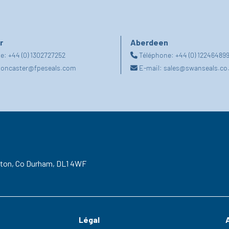
r
Aberdeen
ne:
+44 (0) 1302727252
Téléphone:
+44 (0) 12246489
oncaster@fpeseals.com
E-mail:
sales@swanseals.co
gton,
Co Durham,
DL1 4WF
Légal