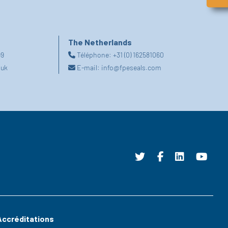
The Netherlands
99
Téléphone:
+31 (0) 162581060
.uk
E-mail:
info@fpeseals.com
Accréditations