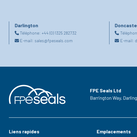
Darlington
Doncaste
Téléphone:
+44 (0) 1325 282732
Télépho
E-mail:
sales@fpeseals.com
E-mail:
d
FPE Seals Ltd
Barrington Way,
Darlin
Liens rapides
Emplacements