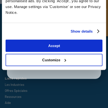
personalised ads. By clicking 'Accept', you agree to our
deals
Demande rapide
use. Manage settings via 'Customise' or see our Privacy
Notice.
Unlock Offer
Show details
FPE Seals Ltd
Barrington Way,
Darlington,
Exclusive to web customers only.
Accept
Co Durham,
By entering your email address you are agreeing to our
DL1 4WF
privacy policy.
Customize
Liens rapides
Les Industries
Offres Spéciales
Ressources
Aide