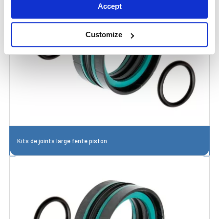
Accept
Customize
Kits de joints large fente piston