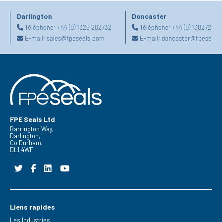
Darlington
Doncaster
Téléphone:
+44 (0) 1325 282732
Téléphone:
+44 (0) 130272725
E-mail:
sales@fpeseals.com
E-mail:
doncaster@fpeseals
FPE Seals Ltd
Barrington Way,
Darlington,
Co Durham,
DL1 4WF
Liens rapides
Les Industries