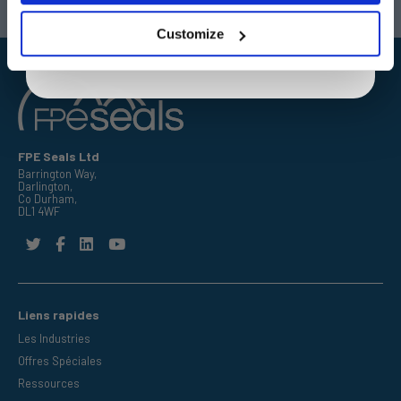
E-mail:
sales@fpeseals.com
E-mail:
doncaster@fpeseals
privacy policy.
Customize
FPE Seals Ltd
Barrington Way,
Darlington,
Co Durham,
DL1 4WF
Liens rapides
Les Industries
Offres Spéciales
Ressources