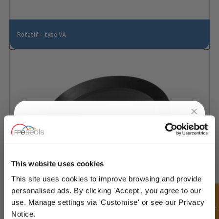
Rotatif – type VA
UNLOCK
10% OFF
YOUR
FIRST ORDER
This website uses cookies
This site uses cookies to improve browsing and provide
Sign up for special offers and exclusive
personalised ads. By clicking 'Accept', you agree to our
deals
use. Manage settings via 'Customise' or see our Privacy
Notice.
Rotatif – type VS