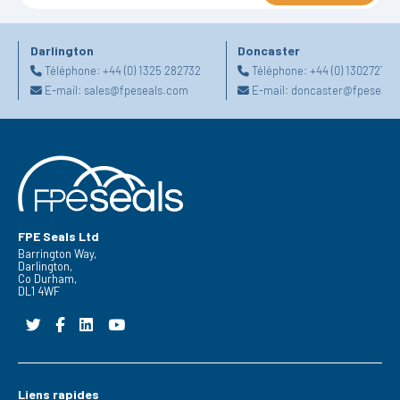
Darlington
Doncaster
Téléphone:
+44 (0) 1325 282732
Téléphone:
+44 (0) 130272725
E-mail:
sales@fpeseals.com
E-mail:
doncaster@fpeseals
FPE Seals Ltd
Barrington Way,
Darlington,
Co Durham,
DL1 4WF
Liens rapides