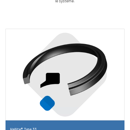
le système.
Hallite® Type 33