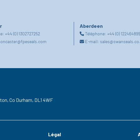
r
Aberdeen
ne:
+44 (0) 1302727252
Téléphone:
+44 (0) 12246489
oncaster@fpeseals.com
E-mail:
sales@swanseals.co
gton,
Co Durham,
DL1 4WF
Légal