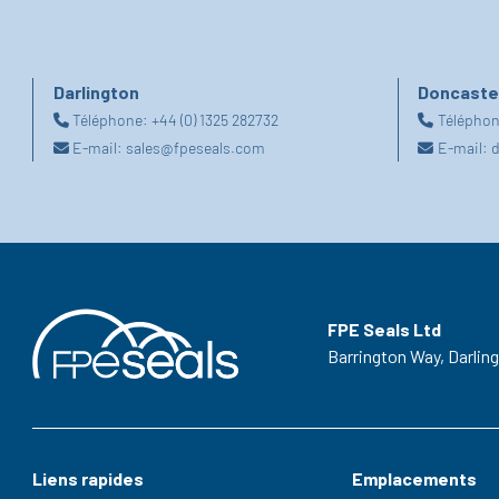
Darlington
Doncaste
Téléphone:
+44 (0) 1325 282732
Télépho
E-mail:
sales@fpeseals.com
E-mail:
d
FPE Seals Ltd
Barrington Way,
Darlin
Liens rapides
Emplacements