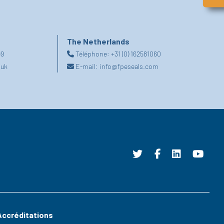
The Netherlands
99
Téléphone:
+31 (0) 162581060
.uk
E-mail:
info@fpeseals.com
Accréditations