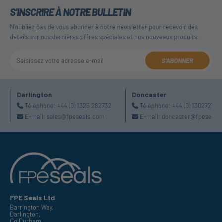
S'INSCRIRE À NOTRE BULLETIN
N'oubliez pas de vous abonner à notre newsletter pour recevoir des
détails sur nos dernières offres spéciales et nos nouveaux produits.
S'ABONNER
Darlington
Doncaster
Téléphone:
+44 (0) 1325 282732
Téléphone:
+44 (0) 130272725
E-mail:
sales@fpeseals.com
E-mail:
doncaster@fpeseals
FPE Seals Ltd
Barrington Way,
Darlington,
Co Durham,