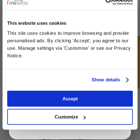
UNLOCK
10% OFF
YOUR
FIRST ORDER
This website uses cookies
This site uses cookies to improve browsing and provide
Sign up for special offers and exclusive
personalised ads. By clicking 'Accept', you agree to our
deals
Demande rapide
use. Manage settings via 'Customise' or see our Privacy
Notice.
Soupape de décharge légère
Unlock Offer
Show details
Exclusive to web customers only.
Accept
By entering your email address you are agreeing to our
privacy policy.
Customize