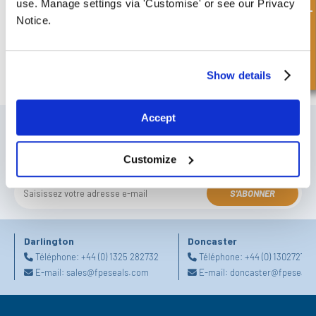
Demande rapide
use. Manage settings via 'Customise' or see our Privacy
Notice.
90A - Rotatif haute résistance
Show details
Accept
S'INSCRIRE À NOTRE BULLETIN
N'oubliez pas de vous abonner à notre newsletter pour recevoir des
Customize
détails sur nos dernières offres spéciales et nos nouveaux produits.
S'ABONNER
Darlington
Doncaster
Téléphone:
+44 (0) 1325 282732
Téléphone:
+44 (0) 130272725
E-mail:
sales@fpeseals.com
E-mail:
doncaster@fpeseals