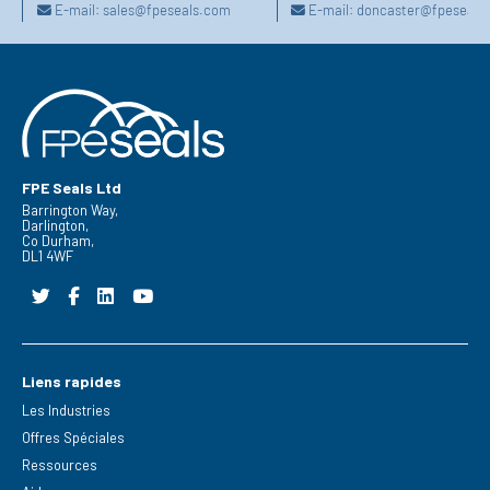
E-mail:
sales@fpeseals.com
E-mail:
doncaster@fpeseals
FPE Seals Ltd
Barrington Way,
Darlington,
Co Durham,
DL1 4WF
Liens rapides
Les Industries
Offres Spéciales
Ressources