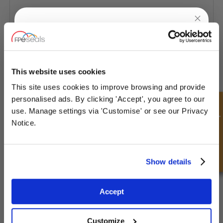
UNLOCK
10% OFF
YOUR
FIRST ORDER
This website uses cookies
CARTOUCHE SIMPLE - SOUFFLETS
This site uses cookies to improve browsing and provide
Sign up for special offers and exclusive
personalised ads. By clicking 'Accept', you agree to our
deals
Demande rapide
use. Manage settings via 'Customise' or see our Privacy
Notice.
Unlock Offer
Show details
Exclusive to web customers only.
Accept
By entering your email address you are agreeing to our
privacy policy.
Customize