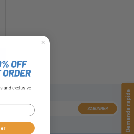
0% OFF
T ORDER
rs and exclusive
Demande rapide
S'ABONNER
fer