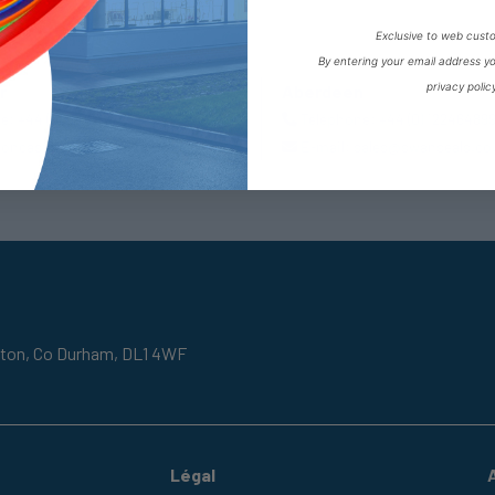
Exclusive to web cust
By entering your email address y
privacy polic
r
Aberdeen
ne:
+44 (0) 1302727252
Téléphone:
+44 (0) 12246489
oncaster@fpeseals.com
E-mail:
sales@swanseals.co
gton,
Co Durham,
DL1 4WF
Légal