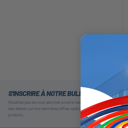
S'INSCRIRE À NOTRE BULLETIN
N'oubliez pas de vous abonner à notre newsletter pour recevoir
des détails sur nos dernières offres spéciales et nos nouveaux
produits.