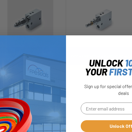
Soupape de séquence avec
Vanne séquentielle à action directe
compensation
UNLOCK
1
YOUR
FIRS
Sign up for special offe
deals
Unlock Of