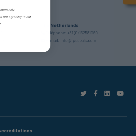
omers only.
ou are agreeing to our
y.
The Netherlands
99
Téléphone:
+31 (0) 162581060
.uk
E-mail:
info@fpeseals.com
Accréditations