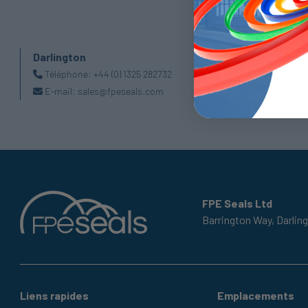
Darlington
Doncaste
Téléphone:
+44 (0) 1325 282732
Télépho
E-mail:
sales@fpeseals.com
E-mail:
d
FPE Seals Ltd
Barrington Way,
Darlin
Liens rapides
Emplacements