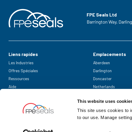
FPE Seals Ltd
Barrington Way,
Darlin
Liens rapides
Emplacements
Les Industries
Aberdeen
Offres Spéciales
Darlington
Ressources
Doncaster
Aide
Netherlands
Modes de paiement acceptés
This website uses cookie
This site uses cookies to 
to our use. Manage setting