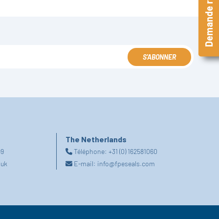
Demande rapide
S'ABONNER
The Netherlands
99
Téléphone:
+31 (0) 162581060
.uk
E-mail:
info@fpeseals.com