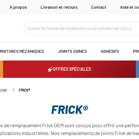
À propos
Livraison et retours
Contact
Aide et co
RNITURES MÉCANIQUES
JOINTS USINÉS
ADHÉSIFS
PR
OFFRES SPÉCIALES
GINE
FRICK®
FRICK®
s de remplacement Frick OEM sont conçus pour offrir une perform
plications industrielles. Nos remplacements de joints Frick de ha