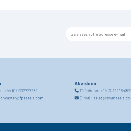
r
Aberdeen
ne:
+44 (0) 1302727252
Téléphone:
+44 (0) 12246489
oncaster@fpeseals.com
E-mail:
sales@swanseals.co