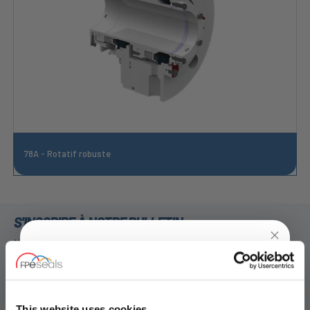
78A - Rotatif robuste
S'INSCRIRE À NOTRE BULLETIN
N'oubliez pas de vous abonner à notre newsletter pour recevoir des
détails sur nos dernières offres spéciales et nos nouveaux produits.
UNLOCK
10% OFF
S'ABONNER
YOUR
FIRST ORDER
This website uses cookies