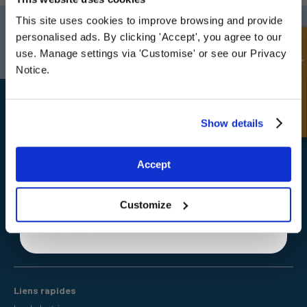
This site uses cookies to improve browsing and provide
Darlington
Doncaster
Sign up for special offers and exclusive
personalised ads. By clicking 'Accept', you agree to our
Téléphone:
+44 (0) 1325 282732
Téléphone:
+44 (0) 130272725
deals
Demande rapide
use. Manage settings via 'Customise' or see our Privacy
E-mail:
sales@fpeseals.com
E-mail:
doncaster@fpeseals
Notice.
Unlock Offer
Show details
Exclusive to web customers only.
Accept
FPE Seals Ltd
By entering your email address you are agreeing to our
Barrington Way,
privacy policy.
Darlington,
Co Durham,
Customize
DL1 4WF
Liens rapides