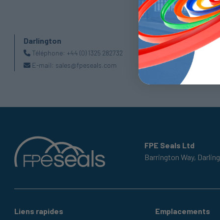
Darlington
Doncaste
Téléphone:
+44 (0) 1325 282732
Télépho
E-mail:
sales@fpeseals.com
E-mail:
d
FPE Seals Ltd
Barrington Way,
Darlin
Liens rapides
Emplacements