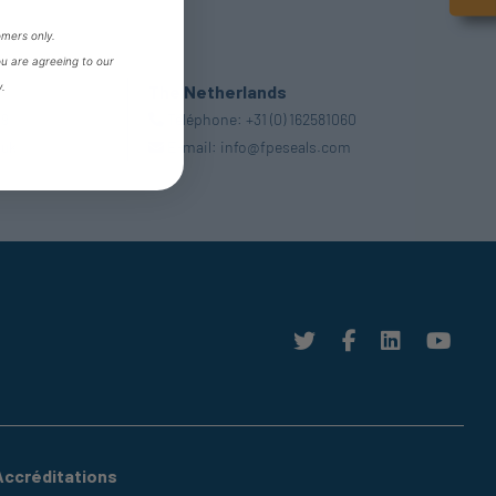
omers only.
ou are agreeing to our
y.
The Netherlands
99
Téléphone:
+31 (0) 162581060
.uk
E-mail:
info@fpeseals.com
Accréditations