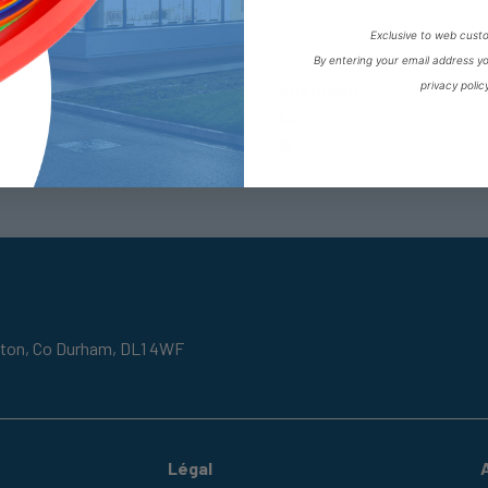
Exclusive to web cust
By entering your email address y
privacy polic
r
Aberdeen
ne:
+44 (0) 1302727252
Téléphone:
+44 (0) 12246489
oncaster@fpeseals.com
E-mail:
sales@swanseals.co
gton,
Co Durham,
DL1 4WF
Légal