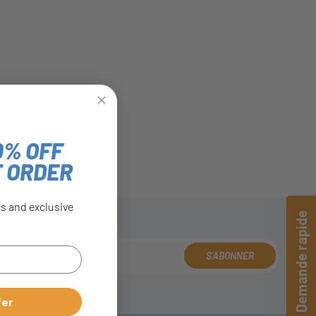
0% OFF
T ORDER
rs and exclusive
Demande rapide
S'ABONNER
fer