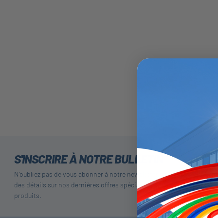
S'INSCRIRE À NOTRE BULLETIN
N'oubliez pas de vous abonner à notre newsletter pour recevoir
des détails sur nos dernières offres spéciales et nos nouveaux
produits.