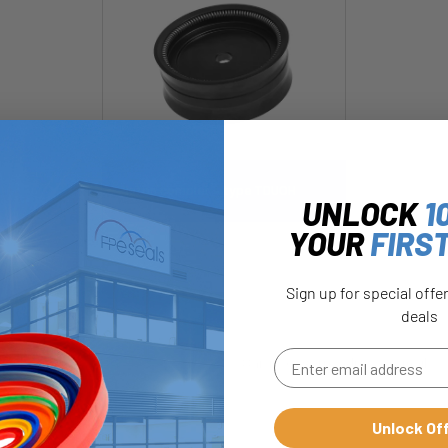
Piston complet – type TDUOH
UNLOCK
1
YOUR
FIRS
Sign up for special offe
deals
Unlock Of