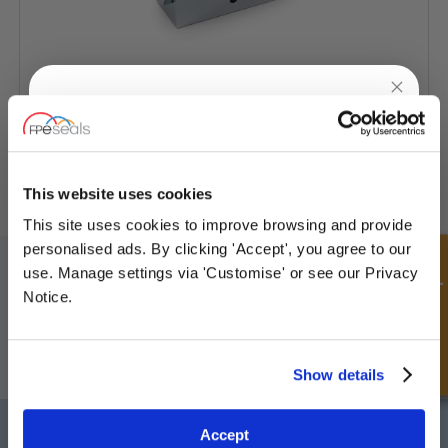
UNLOCK
10% OFF
Diviseur de débit 2 voies en acier
YOUR
FIRST ORDER
This website uses cookies
This site uses cookies to improve browsing and provide
Sign up for special offers and exclusive
personalised ads. By clicking 'Accept', you agree to our
S'INSCRIRE À NOTRE BULLETIN
deals
Demande rapide
use. Manage settings via 'Customise' or see our Privacy
N'oubliez pas de vous abonner à notre newsletter pour recevoir des
Notice.
détails sur nos dernières offres spéciales et nos nouveaux produits.
S'ABONNER
Unlock Offer
Show details
Exclusive to web customers only.
Darlington
Doncaster
Accept