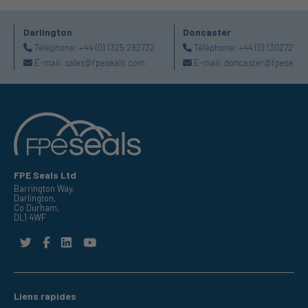
Darlington
Doncaster
Téléphone:
+44 (0) 1325 282732
Téléphone:
+44 (0) 130272725
E-mail:
sales@fpeseals.com
E-mail:
doncaster@fpeseals
FPE Seals Ltd
Barrington Way,
Darlington,
Co Durham,
DL1 4WF
Liens rapides