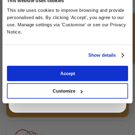
This website uses cookies
This site uses cookies to improve browsing and provide
Sign up for special offers and exclusive
personalised ads. By clicking 'Accept', you agree to our
deals
Demande rapide
use. Manage settings via 'Customise' or see our Privacy
Notice.
PK3.50-I
Unlock Offer
Show details
Exclusive to web customers only.
Accept
£15.20
By entering your email address you are agreeing to our
433 Action
privacy policy.
Customize