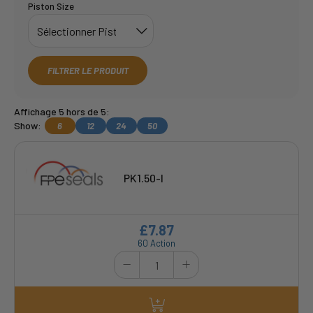
Piston Size
FILTRER LE PRODUIT
Affichage 5 hors de 5:
Show:
6
12
24
50
PK1.50-I
£7.87
60 Action