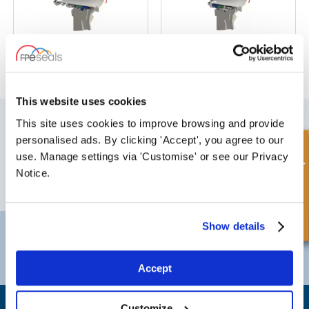
VSSS3/VBSSS3-
VRSS3/VBRSS3-Rotatif
Stationnaire
This website uses cookies
S'INSCRIRE À NOTRE BULLETIN
This site uses cookies to improve browsing and provide
N'oubliez pas de vous abonner à notre newsletter pour recevoir des
personalised ads. By clicking 'Accept', you agree to our
Demande rapide
détails sur nos dernières offres spéciales et nos nouveaux produits.
use. Manage settings via 'Customise' or see our Privacy
Notice.
S'ABONNER
Show details
Darlington
Doncaster
Téléphone:
+44 (0) 1325 282732
Téléphone:
+44 (0) 130272725
E-mail:
sales@fpeseals.com
E-mail:
doncaster@fpeseals
Accept
Customize