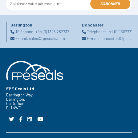
S'ABONNER
Darlington
Doncaster
Téléphone:
+44 (0) 1325 282732
Téléphone:
+44 (0) 130272725
E-mail:
sales@fpeseals.com
E-mail:
doncaster@fpeseals
FPE Seals Ltd
Barrington Way,
Darlington,
Co Durham,
DL1 4WF