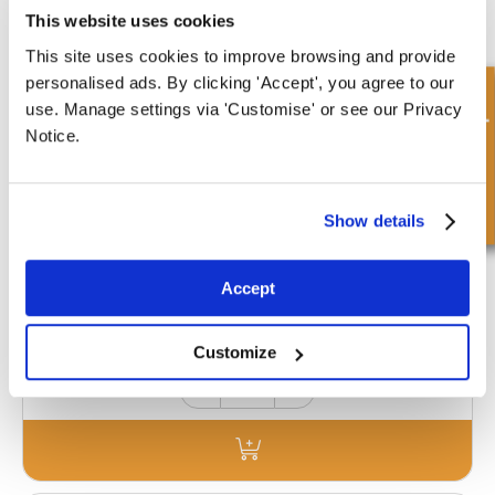
This website uses cookies
This site uses cookies to improve browsing and provide
personalised ads. By clicking 'Accept', you agree to our
Demande rapide
use. Manage settings via 'Customise' or see our Privacy
Notice.
RC75-90.5-6.3-110-SQ-EI-B
Diamètre
Diamètre extérieur
intérieur
90.50 mm
Show details
75.00 mm
Profondeur 1
Profondeur 2
6.30 mm
-
Accept
£9.50
Customize
16 Action