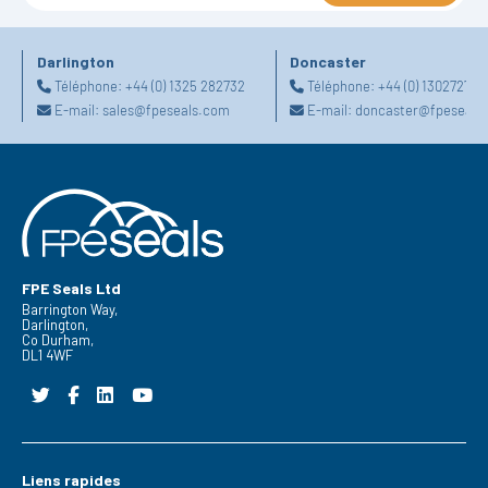
Darlington
Doncaster
Téléphone:
+44 (0) 1325 282732
Téléphone:
+44 (0) 130272725
E-mail:
sales@fpeseals.com
E-mail:
doncaster@fpeseals
FPE Seals Ltd
Barrington Way,
Darlington,
Co Durham,
DL1 4WF
Liens rapides