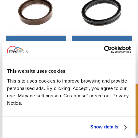
Anneau en U – caoutchouc –
Anneau en U – caoutchouc –
anneau à extrusion interne
bague de maintien
This website uses cookies
This site uses cookies to improve browsing and provide
personalised ads. By clicking 'Accept', you agree to our
Demande rapide
use. Manage settings via 'Customise' or see our Privacy
Notice.
Anneau en U –
Anneau en U – caoutchouc –
polyuréthanne – anneau à
tige de travail
extrusion interne
Show details