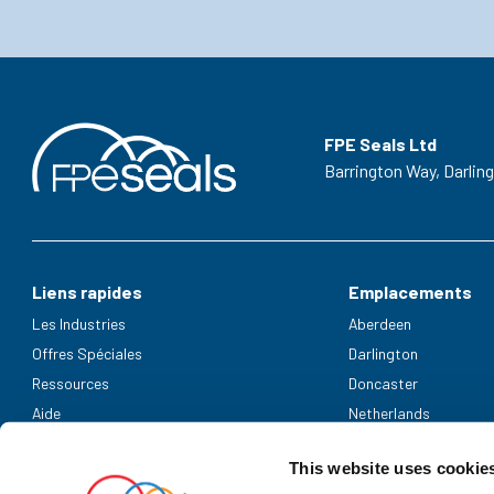
FPE Seals Ltd
Barrington Way,
Darlin
Liens rapides
Emplacements
Les Industries
Aberdeen
Offres Spéciales
Darlington
Ressources
Doncaster
Aide
Netherlands
Modes de paiement acceptés
This website uses cookie