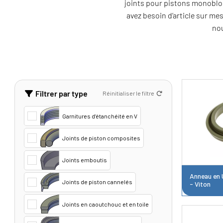
joints pour pistons monobloc
avez besoin d’article sur me
nou
Filtrer par type
Réinitialiser le filtre
Garnitures d’étanchéité en V
Joints de piston composites
Joints emboutis
Anneau en U
Joints de piston cannelés
- Viton
Joints en caoutchouc et en toile