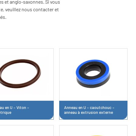
es et anglo-saxonnes. Si vous
e, veuillez nous contacter et
gés.
u en U – Viton –
Anneau en U – caoutchouc –
trique
anneau à extrusion externe