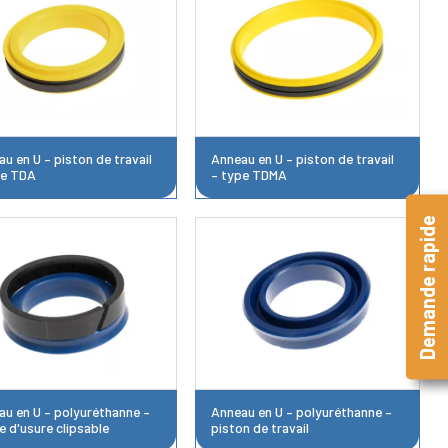
u en U – piston de travail
Anneau en U – piston de travail
pe TDA
– type TDMA
Demande rapide
au en U – polyuréthanne –
Anneau en U – polyuréthanne –
 d'usure clipsable
piston de travail