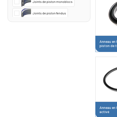
Joints de piston monoblocs
Joints de piston fendus
Joints en T
Joints annulaires en U
Anneau en 
piston de t
Garnitures de piston
Joints de piston complets
Anneau en 
activé