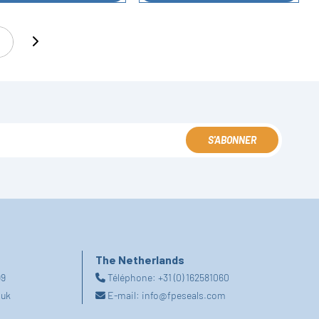
6
S'ABONNER
The Netherlands
99
Téléphone:
+31 (0) 162581060
.uk
E-mail:
info@fpeseals.com