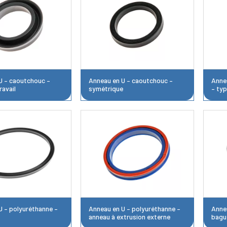
U – caoutchouc –
Anneau en U – caoutchouc –
Annea
ravail
symétrique
– ty
U – polyuréthanne –
Anneau en U – polyuréthanne –
Anne
anneau à extrusion externe
bague