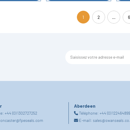
1
2
...
(current)
r
Aberdeen
ne:
+44 (0) 1302727252
Téléphone:
+44 (0) 12246489
oncaster@fpeseals.com
E-mail:
sales@swanseals.co