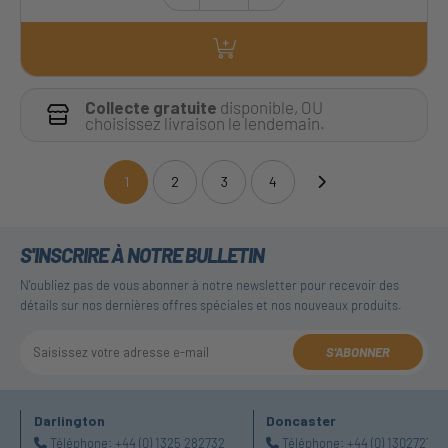
Collecte gratuite
disponible, OU
choisissez livraison le lendemain.
1
2
3
4
(current)
S'INSCRIRE À NOTRE BULLETIN
N'oubliez pas de vous abonner à notre newsletter pour recevoir des
détails sur nos dernières offres spéciales et nos nouveaux produits.
S'ABONNER
Darlington
Doncaster
Téléphone:
+44 (0) 1325 282732
Téléphone:
+44 (0) 130272725