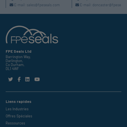
E-mail:
sales@fpeseals.com
E-mail:
doncaster@fpeseals
FPE Seals Ltd
Barrington Way,
Darlington,
Co Durham,
DL1 4WF
Liens rapides
Les Industries
Offres Spéciales
Ressources