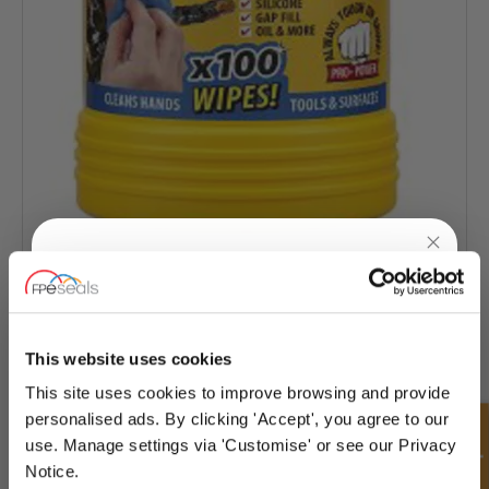
UNLOCK
10% OFF
YOUR
FIRST ORDER
This website uses cookies
This site uses cookies to improve browsing and provide
Livraison et retours
Sign up for special offers and exclusive
personalised ads. By clicking 'Accept', you agree to our
deals
use. Manage settings via 'Customise' or see our Privacy
Quel que soit votre besoin, notre équipe dédiée travaillera avec vous pour trouver
la solution idéale dans les plus brefs délais.
Notice.