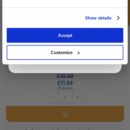
Demande rapide
Nous proposons une expédition le jour même à l'international, pour vous fournir
rapidement ce dont vous avez besoin, là où vous en avez besoin, en minimisant vos
temps d'arrêt et en évitant tout retard supplémentaire dans votre projet.
Unlock Offer
Show details
DÉCOUVREZ LA LIVRAISON ET LES RETOURS
Exclusive to web customers only.
Accept
By entering your email address you are agreeing to our
Affichage 1 hors de 1:
privacy policy.
Show:
6
12
24
50
Customize
BIG WIPES - HEAVY DUTY PRO+ POWER
£13.99
£11.99
33 Action