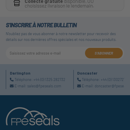
Collecte gratuite
disponible, OU
choisissez livraison le lendemain.
S'INSCRIRE À NOTRE BULLETIN
N'oubliez pas de vous abonner à notre newsletter pour recevoir des
détails sur nos dernières offres spéciales et nos nouveaux produits.
S'ABONNER
Darlington
Doncaster
Téléphone:
+44 (0) 1325 282732
Téléphone:
+44 (0) 130272725
E-mail:
sales@fpeseals.com
E-mail:
doncaster@fpeseals