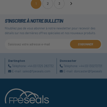
1
2
3
(current)
S'INSCRIRE À NOTRE BULLETIN
N'oubliez pas de vous abonner à notre newsletter pour recevoir des
détails sur nos dernières offres spéciales et nos nouveaux produits.
S'ABONNER
Darlington
Doncaster
Téléphone:
+44 (0) 1325 282732
Téléphone:
+44 (0) 1302727252
E-mail:
sales@fpeseals.com
E-mail:
doncaster@fpeseals.c