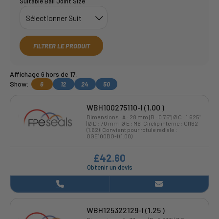
Suitable Ball Joint Size
FILTRER LE PRODUIT
Affichage 6 hors de 17:
Show:
6
12
24
50
WBH100275110-I (1.00 )
Dimensions : A : 28 mm | B : 0.75" | Ø C : 1.625"
| Ø D : 70 mm | Ø E : M6 | Circlip interne : CI162
(1.62) | Convient pour rotule radiale :
OGE100DO-I (1.00)
£42.60
Obtenir un devis
WBH125322129-I (1.25 )