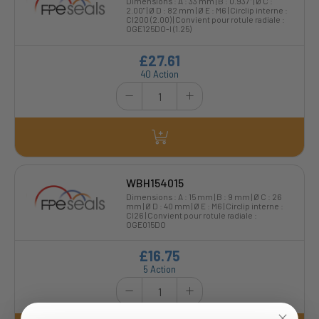
Dimensions : A : 33 mm | B : 0.937" | Ø C :
2.00" | Ø D : 82 mm | Ø E : M6 | Circlip interne :
CI200 (2.00) | Convient pour rotule radiale :
OGE125DO-I (1.25)
£27.61
40 Action
WBH154015
Dimensions : A : 15 mm | B : 9 mm | Ø C : 26
mm | Ø D : 40 mm | Ø E : M6 | Circlip interne :
CI26 | Convient pour rotule radiale :
OGE015DO
£16.75
5 Action