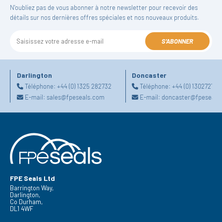
N'oubliez pas de vous abonner à notre newsletter pour recevoir des
détails sur nos dernières offres spéciales et nos nouveaux produits.
S'ABONNER
Darlington
Doncaster
Téléphone:
+44 (0) 1325 282732
Téléphone:
+44 (0) 130272725
E-mail:
sales@fpeseals.com
E-mail:
doncaster@fpeseals
FPE Seals Ltd
Barrington Way,
Darlington,
Co Durham,
DL1 4WF