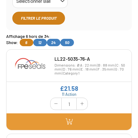
FILTRER LE PRODUIT
Affichage 6 hors de 34:
Show:
6
12
24
50
LL22-5035-76-A
Dimensions : Ø A : 22 mm | B : 88 mm | C : 50
mm | D : 76 mm | E : 18 mm | F : 35 mm | G : 70
mm | Category 1
£21.58
11 Action