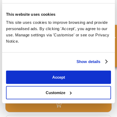
Dimensions : Ø A : 14 mm | B : 83 mm | C : 60
mm | D : 46 mm | E : 11 mm | F : 32 mm | G : 30
mm |
This website uses cookies
£10.34
This site uses cookies to improve browsing and provide
Obtenir un devis
personalised ads. By clicking 'Accept', you agree to our
Demande rapide
use. Manage settings via 'Customise' or see our Privacy
Notice.
TL19-5030
Dimensions : Ø A : 19 mm | B : 77 mm | C : 50
mm | D : 53 mm | E : 25 mm | F : 30 mm |
Show details
Category 1
£18.75
Accept
1 Action
Customize