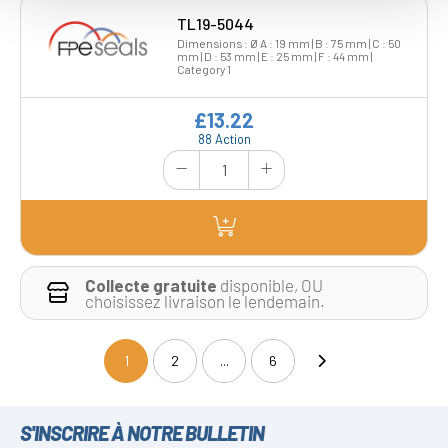
TL19-5044
Dimensions : Ø A : 19 mm | B : 75 mm | C : 50
mm | D : 53 mm | E : 25 mm | F : 44 mm |
Category 1
£13.22
88 Action
Collecte gratuite
disponible, OU
choisissez livraison le lendemain.
1
2
...
6
(current)
S'INSCRIRE À NOTRE BULLETIN