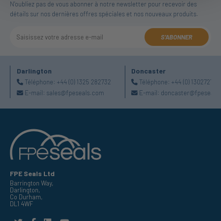
N'oubliez pas de vous abonner à notre newsletter pour recevoir des
détails sur nos dernières offres spéciales et nos nouveaux produits.
S'ABONNER
Darlington
Doncaster
Téléphone:
+44 (0) 1325 282732
Téléphone:
+44 (0) 130272725
E-mail:
sales@fpeseals.com
E-mail:
doncaster@fpeseals
FPE Seals Ltd
Barrington Way,
Darlington,
Co Durham,
DL1 4WF