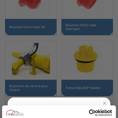
Bouchon fileté mâle
Bouchon fileté mâle JIC
métrique
Bouchons de service pour
Fiche mâle BSP fendue
tuyaux