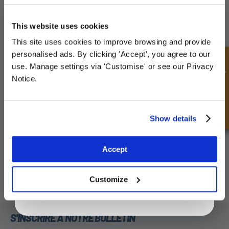
UNLOCK
10% OFF
YOUR
FIRST ORDER
This website uses cookies
This site uses cookies to improve browsing and provide
Sign up for special offers and exclusive
personalised ads. By clicking 'Accept', you agree to our
Métrique femelle bouchon
JIC Femelle Bouchon fileté
deals
Demande rapide
fileté
use. Manage settings via 'Customise' or see our Privacy
Notice.
Unlock Offer
Show details
Exclusive to web customers only.
Accept
By entering your email address you are agreeing to our
privacy policy.
Protection de bride
Customize
S'INSCRIRE À NOTRE BULLETIN