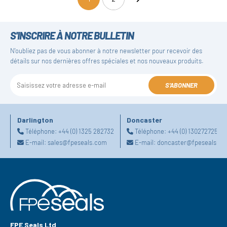
(current)
S'INSCRIRE À NOTRE BULLETIN
N'oubliez pas de vous abonner à notre newsletter pour recevoir des
détails sur nos dernières offres spéciales et nos nouveaux produits.
S'ABONNER
Darlington
Doncaster
Téléphone:
+44 (0) 1325 282732
Téléphone:
+44 (0) 1302727252
E-mail:
sales@fpeseals.com
E-mail:
doncaster@fpeseals.c
FPE Seals Ltd