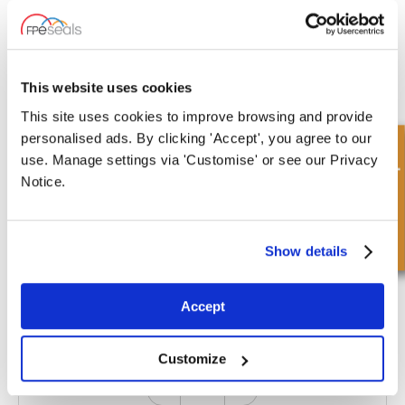
CSPAN-4MM-SPARE PIN
Dimensions : Taille de la goupille de clé : 4
mm
This website uses cookies
£12.10
46 Action
This site uses cookies to improve browsing and provide
personalised ads. By clicking 'Accept', you agree to our
Demande rapide
use. Manage settings via 'Customise' or see our Privacy
Notice.
Show details
CSPAN-5MM-50-80
Dimensions : Taille de la goupille de clé : 5
mm | Longueur : 240 mm | Taille d'ouverture
de la clé : 50-80 mm
Accept
£91.51
Customize
3 Action