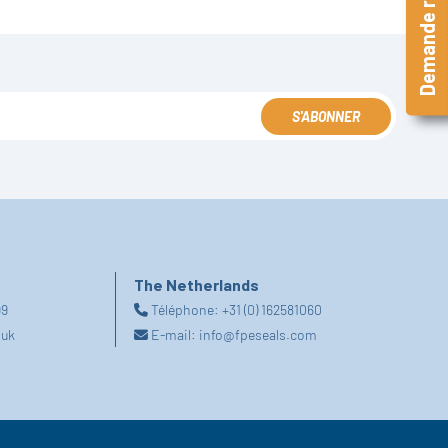
Demande rapide
S'ABONNER
The Netherlands
99
Téléphone:
+31 (0) 162581060
.uk
E-mail:
info@fpeseals.com