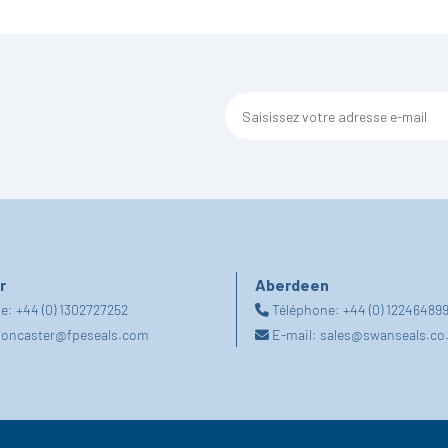
r
Aberdeen
ne:
+44 (0) 1302727252
Téléphone:
+44 (0) 12246489
oncaster@fpeseals.com
E-mail:
sales@swanseals.co