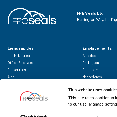
FPE Seals Ltd
Barrington Way,
Darlin
Liens rapides
Emplacements
Les Industries
Aberdeen
Offres Spéciales
Darlington
Ressources
Doncaster
Aide
Netherlands
Modes de paiement acceptés
This website uses cookie
This site uses cookies to 
to our use. Manage setting