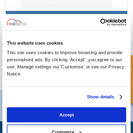
Joint d'étanchéité pour pompe IMO® - IM-G-22
This website uses cookies
S'INSCRIRE À NOTRE BULLETIN
This site uses cookies to improve browsing and provide
N'oubliez pas de vous abonner à notre newsletter pour recevoir des
personalised ads. By clicking 'Accept', you agree to our
Demande rapide
détails sur nos dernières offres spéciales et nos nouveaux produits.
use. Manage settings via 'Customise' or see our Privacy
Notice.
S'ABONNER
Show details
Darlington
Doncaster
Téléphone:
+44 (0) 1325 282732
Téléphone:
+44 (0) 130272725
E-mail:
sales@fpeseals.com
E-mail:
doncaster@fpeseals
Accept
Customize