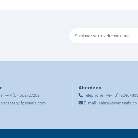
r
Aberdeen
ne:
+44 (0) 1302727252
Téléphone:
+44 (0) 12246489
oncaster@fpeseals.com
E-mail:
sales@swanseals.co