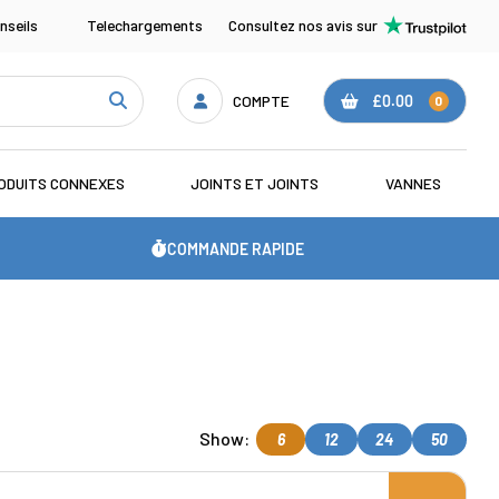
nseils
Telechargements
Consultez nos avis sur
COMPTE
£0.00
0
ODUITS CONNEXES
JOINTS ET JOINTS
VANNES
COMMANDE RAPIDE
Show:
6
12
24
50