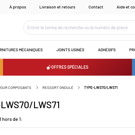
À propos
Livraison et retours
Contact
Aide et co
RNITURES MÉCANIQUES
JOINTS USINÉS
ADHÉSIFS
PR
OFFRES SPÉCIALES
 POUR COMPOSANTS
RESSORT ONDULÉ
TYPE-LWS70/LWS71
-LWS70/LWS71
 hors de 1: