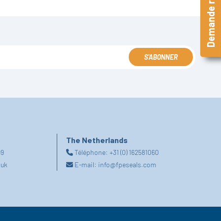
Demande rapide
S'ABONNER
The Netherlands
99
Téléphone:
+31 (0) 162581060
.uk
E-mail:
info@fpeseals.com