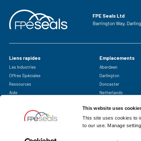
FPE Seals Ltd
Barrington Way,
Darlin
Liens rapides
Emplacements
Les Industries
Aberdeen
Offres Spéciales
Darlington
Ressources
Doncaster
Aide
Netherlands
Modes de paiement acceptés
This website uses cookie
This site uses cookies to 
to our use. Manage setting