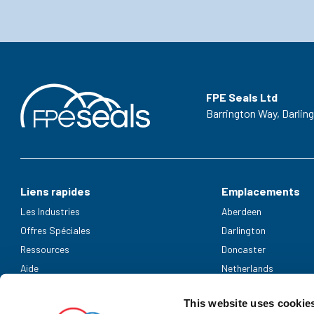
FPE Seals Ltd
Barrington Way,
Darlin
Liens rapides
Emplacements
Les Industries
Aberdeen
Offres Spéciales
Darlington
Ressources
Doncaster
Aide
Netherlands
Modes de paiement acceptés
This website uses cookie