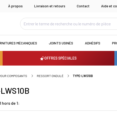
À propos
Livraison et retours
Contact
Aide et co
RNITURES MÉCANIQUES
JOINTS USINÉS
ADHÉSIFS
PR
OFFRES SPÉCIALES
 POUR COMPOSANTS
RESSORT ONDULÉ
TYPE-LWS10B
-LWS10B
 hors de 1: