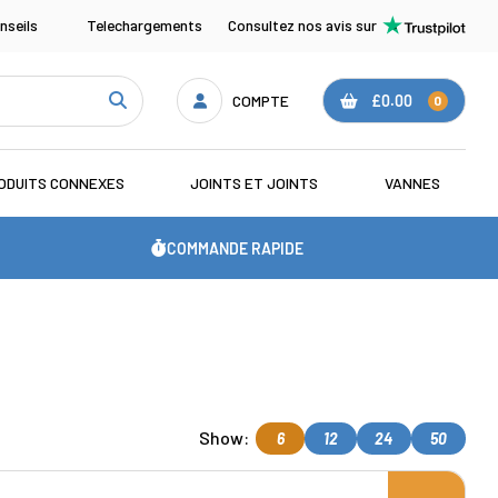
nseils
Telechargements
Consultez nos avis sur
COMPTE
£0.00
0
ODUITS CONNEXES
JOINTS ET JOINTS
VANNES
COMMANDE RAPIDE
Show:
6
12
24
50