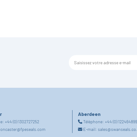
r
Aberdeen
ne:
+44 (0) 1302727252
Téléphone:
+44 (0) 12246489
oncaster@fpeseals.com
E-mail:
sales@swanseals.co