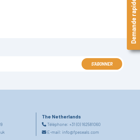
Demande rapide
S'ABONNER
The Netherlands
99
Téléphone:
+31 (0) 162581060
.uk
E-mail:
info@fpeseals.com