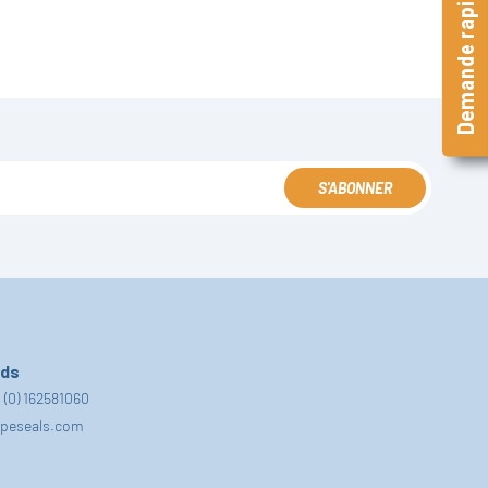
Demande rapide
S'ABONNER
nds
 (0) 162581060
fpeseals.com