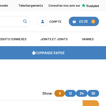
nseils
Telechargements
Consultez nos avis sur
COMPTE
£0.00
0
ODUITS CONNEXES
JOINTS ET JOINTS
VANNES
COMMANDE RAPIDE
Show:
6
12
24
50