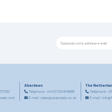
Aberdeen
The Netherla
2727252
Téléphone:
+44 (0) 1224648999
Téléphone:
+31
seals.com
E-mail:
sales@swanseals.co.uk
E-mail:
info@