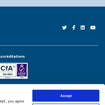
Accréditations
Accept
ept', you agree