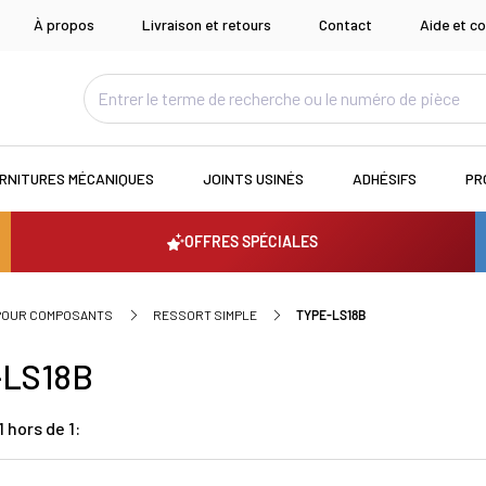
À propos
Livraison et retours
Contact
Aide et co
RNITURES MÉCANIQUES
JOINTS USINÉS
ADHÉSIFS
PR
OFFRES SPÉCIALES
 POUR COMPOSANTS
RESSORT SIMPLE
TYPE-LS18B
-LS18B
 hors de 1: