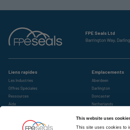
FPE Seals Ltd
Barrington Way,
Darlin
Liens rapides
Emplacements
Les Industries
Aberdeen
Offres Spéciales
Darlington
Ressources
Doncaster
Aide
Netherlands
Modes de paiement acceptés
This website uses cookie
This site uses cookies to 