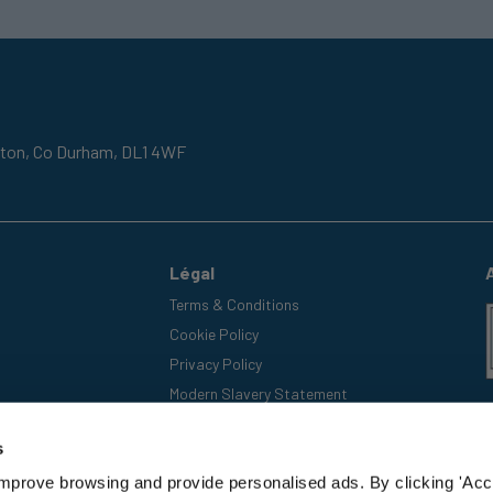
gton,
Co Durham,
DL1 4WF
Légal
Terms & Conditions
Cookie Policy
Privacy Policy
Modern Slavery Statement
s
improve browsing and provide personalised ads. By clicking 'Acc