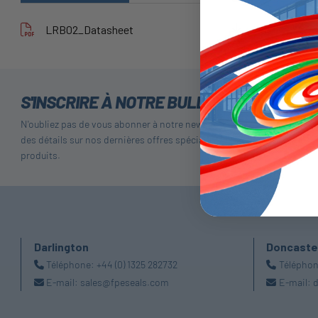
LRB02_Datasheet
S'INSCRIRE À NOTRE BULLETIN
N'oubliez pas de vous abonner à notre newsletter pour recevoir
des détails sur nos dernières offres spéciales et nos nouveaux
produits.
Darlington
Doncaste
Téléphone:
+44 (0) 1325 282732
Télépho
E-mail:
sales@fpeseals.com
E-mail:
d