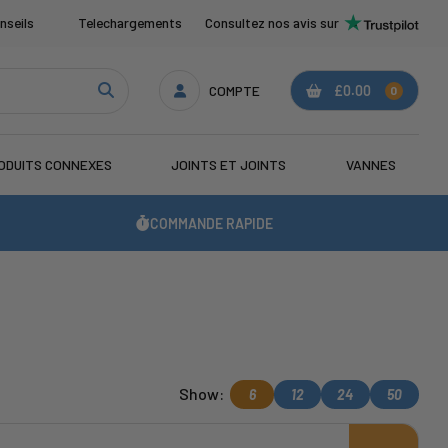
nseils
Telechargements
Consultez nos avis sur
COMPTE
£0.00
0
ODUITS CONNEXES
JOINTS ET JOINTS
VANNES
COMMANDE RAPIDE
Show:
6
12
24
50