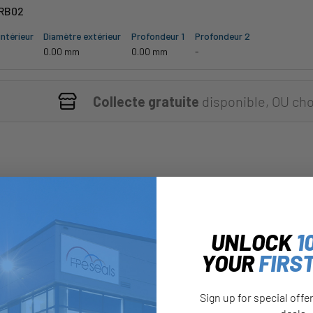
RB02
ntérieur
Diamètre extérieur
Profondeur 1
Profondeur 2
0.00 mm
0.00 mm
-
Collecte gratuite
disponible, OU cho
UNLOCK
1
YOUR
FIRS
Sign up for special offe