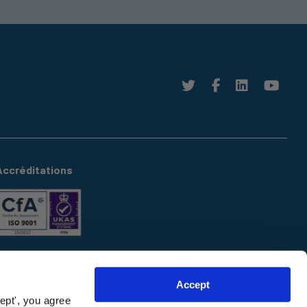
Accréditations
Accept
ept', you agree