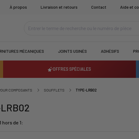
À propos
Livraison et retours
Contact
Aide et co
RNITURES MÉCANIQUES
JOINTS USINÉS
ADHÉSIFS
PR
OFFRES SPÉCIALES
 POUR COMPOSANTS
SOUFFLETS
TYPE-LRB02
-LRB02
 hors de 1: