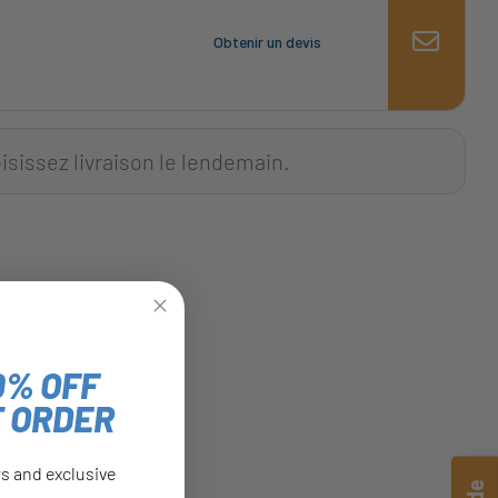
Obtenir un devis
isissez livraison le lendemain.
0% OFF
T ORDER
rs and exclusive