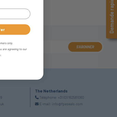
Demande rapide
fer
omers only.
S'ABONNER
ou are agreeing to our
y.
The Netherlands
99
Téléphone:
+31 (0) 162581060
.uk
E-mail:
info@fpeseals.com