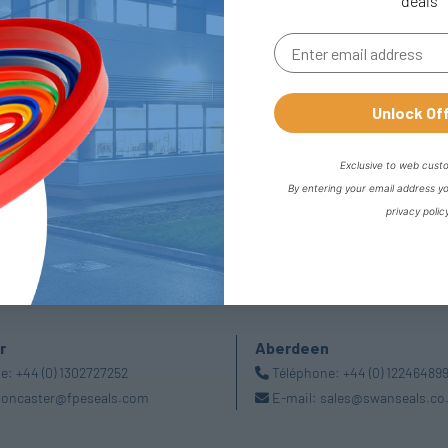
deals
Unlock Of
Exclusive to web cust
By entering your email address y
privacy polic
r
Aberdeen
ne:
+44 (0) 1302727252
Téléphone:
+44 (0) 12246489
oncaster@fpeseals.com
E-mail:
sales@swanseals.co