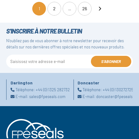
1
2
...
26
(current)
S'INSCRIRE À NOTRE BULLETIN
N'oubliez pas de vous abonner à notre newsletter pour recevoir des
détails sur nos dernières offres spéciales et nos nouveaux produits.
S'ABONNER
Darlington
Doncaster
Téléphone:
+44 (0) 1325 282732
Téléphone:
+44 (0) 1302727252
E-mail:
sales@fpeseals.com
E-mail:
doncaster@fpeseals.c