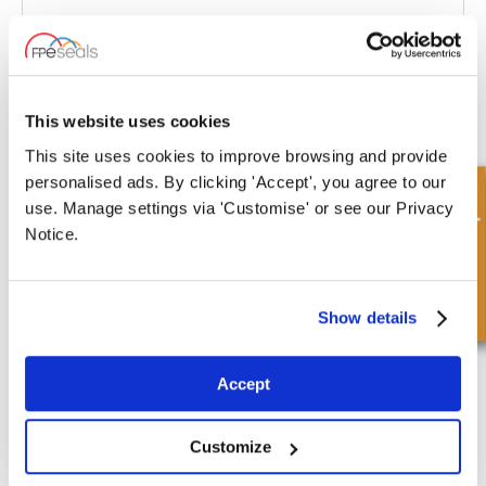
£28.55
20 Action
This website uses cookies
This site uses cookies to improve browsing and provide
personalised ads. By clicking 'Accept', you agree to our
Demande rapide
use. Manage settings via 'Customise' or see our Privacy
DAE-2440-6516KT
Notice.
Diamètre
Diamètre extérieur
intérieur
55.00 mm
30.00 mm
Show details
Profondeur 1
Profondeur 2
0.00 mm
-
Accept
£46.64
20 Action
Customize