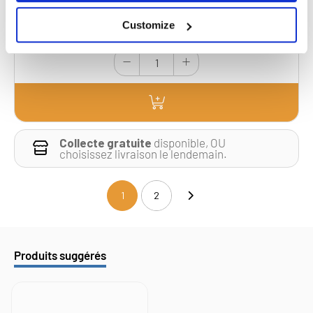
£30.10
Customize
25 Action
Collecte gratuite
disponible, OU
choisissez livraison le lendemain.
1
2
(current)
Produits suggérés