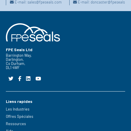
E-mail:
sales@fpeseals.com
E-mail:
doncaster@fpeseals.c
FPE Seals Ltd
Barrington Way,
Darlington,
Co Durham,
DL1 4WF
Liens rapides
Les Industries
Offres Spéciales
Ressources