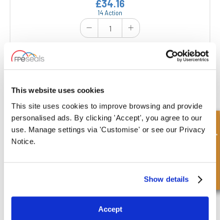
£34.16
14 Action
ORK BOX H VITON
This website uses cookies
This site uses cookies to improve browsing and provide
£106.07
personalised ads. By clicking 'Accept', you agree to our
7 Action
Demande rapide
use. Manage settings via 'Customise' or see our Privacy
Notice.
Show details
ORK-FACE KIT
Ce kit contient au total 155 joints toriques en nitrile, dureté 90 Shore,
Accept
en 8 tailles différentes pour une large gamme d'ajustements (section
1,78 mm).