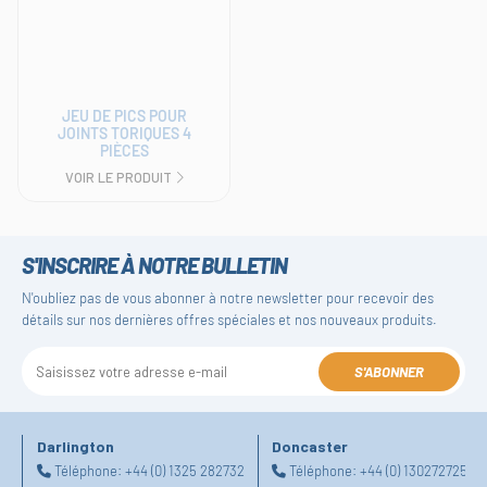
JEU DE PICS POUR
JOINTS TORIQUES 4
PIÈCES
VOIR LE PRODUIT
S'INSCRIRE À NOTRE BULLETIN
N'oubliez pas de vous abonner à notre newsletter pour recevoir des
détails sur nos dernières offres spéciales et nos nouveaux produits.
S'ABONNER
Darlington
Doncaster
Téléphone:
+44 (0) 1325 282732
Téléphone:
+44 (0) 1302727252