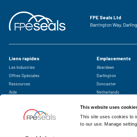
FPE Seals Ltd
Barrington Way,
Darlin
Liens rapides
Emplacements
Les Industries
Aberdeen
Offres Spéciales
Darlington
Ressources
Doncaster
Aide
Netherlands
Modes de paiement acceptés
This website uses cookie
This site uses cookies to 
to our use. Manage setting