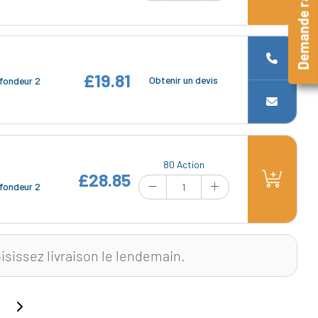
Demande rapide
£19.81
Obtenir un devis
fondeur 2
80 Action
£28.85
fondeur 2
isissez livraison le lendemain.