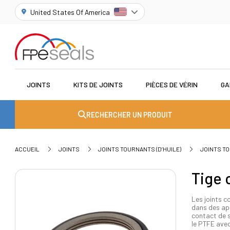
United States Of America
JOINTS
KITS DE JOINTS
PIÈCES DE VÉRIN
GA
RECHERCHER UN PRODUIT
ACCUEIL
JOINTS
JOINTS TOURNANTS (D’HUILE)
JOINTS T
Tige 
Les joints c
dans des app
contact de s
le PTFE avec