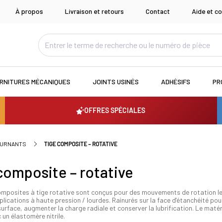
À propos
Livraison et retours
Contact
Aide et co
RNITURES MÉCANIQUES
JOINTS USINÉS
ADHÉSIFS
PR
OFFRES SPÉCIALES
OURNANTS
TIGE COMPOSITE – ROTATIVE
composite – rotative
omposites à tige rotative sont conçus pour des mouvements de rotation le
lications à haute pression / lourdes. Rainurés sur la face d'étanchéité pour
urface, augmenter la charge radiale et conserver la lubrification. Le maté
 un élastomère nitrile.