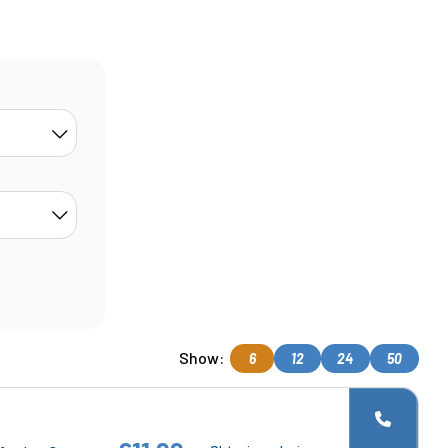
Show:
6
12
24
50