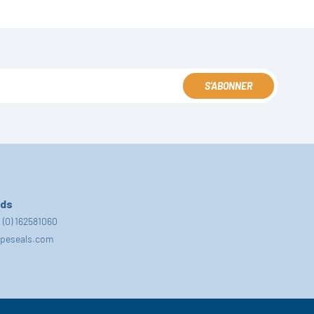
S'ABONNER
nds
 (0) 162581060
fpeseals.com