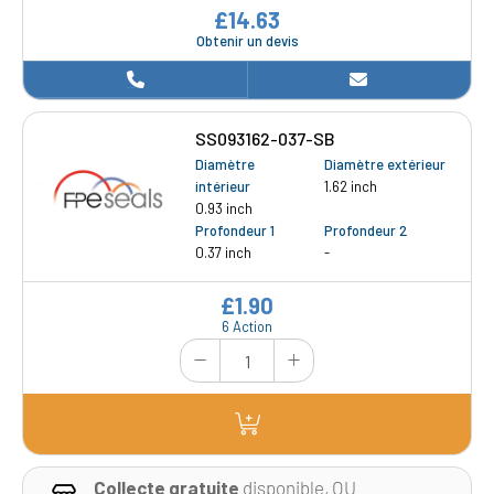
£14.63
Obtenir un devis
SS093162-037-SB
Diamètre
Diamètre extérieur
intérieur
1.62 inch
0.93 inch
Profondeur 1
Profondeur 2
0.37 inch
-
£1.90
6 Action
Collecte gratuite
disponible, OU