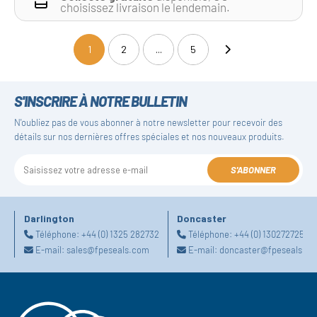
choisissez livraison le lendemain.
1
2
...
5
(current)
S'INSCRIRE À NOTRE BULLETIN
N'oubliez pas de vous abonner à notre newsletter pour recevoir des
détails sur nos dernières offres spéciales et nos nouveaux produits.
S'ABONNER
Darlington
Doncaster
Téléphone:
+44 (0) 1325 282732
Téléphone:
+44 (0) 1302727252
E-mail:
sales@fpeseals.com
E-mail:
doncaster@fpeseals.c