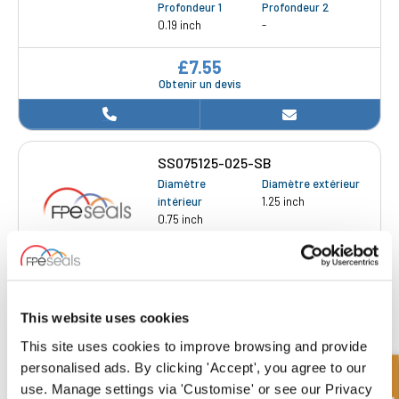
Profondeur 1
Profondeur 2
0.19 inch
-
£7.55
Obtenir un devis
SS075125-025-SB
Diamètre
Diamètre extérieur
intérieur
1.25 inch
0.75 inch
Profondeur 1
Profondeur 2
0.25 inch
-
£8.28
3 Action
This website uses cookies
This site uses cookies to improve browsing and provide
personalised ads. By clicking 'Accept', you agree to our
use. Manage settings via 'Customise' or see our Privacy