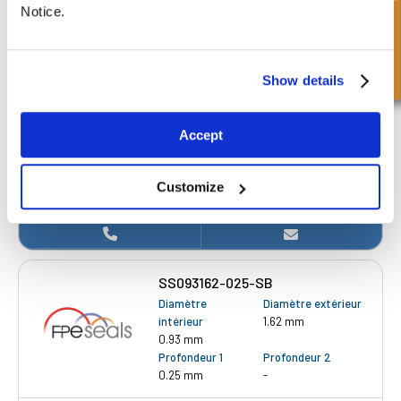
Demande rapide
Notice.
SS087125-018-SB
Diamètre
Diamètre extérieur
Show details
intérieur
1.25 inch
0.88 inch
Profondeur 1
Profondeur 2
Accept
0.19 inch
-
£8.69
Customize
Obtenir un devis
SS093162-025-SB
Diamètre
Diamètre extérieur
intérieur
1.62 mm
0.93 mm
Profondeur 1
Profondeur 2
0.25 mm
-