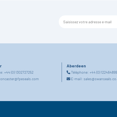
r
Aberdeen
ne:
+44 (0) 1302727252
Téléphone:
+44 (0) 12246489
oncaster@fpeseals.com
E-mail:
sales@swanseals.co