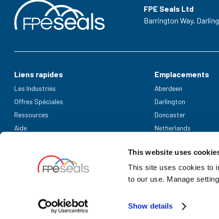
FPE Seals Ltd
Barrington Way,
Darlin
Liens rapides
Emplacements
Les Industries
Aberdeen
Offres Spéciales
Darlington
Ressources
Doncaster
Aide
Netherlands
Modes de paiement acceptés
This website uses cookie
This site uses cookies to 
to our use. Manage setting
Show details
UK Company Registration Number: 3725829 | NL bedrijfsregistrati