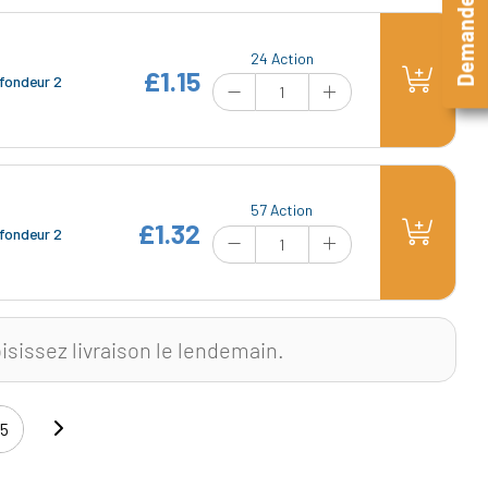
Demande rapide
24 Action
£1.15
fondeur 2
57 Action
£1.32
fondeur 2
isissez livraison le lendemain.
55