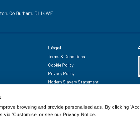
gton,
Co Durham,
DL1 4WF
Légal
Terms & Conditions
Cookie Policy
Privacy Policy
Modern Slavery Statement
s
improve browsing and provide personalised ads. By clicking 'Acc
s via 'Customise' or see our Privacy Notice.
enummer: 20085499