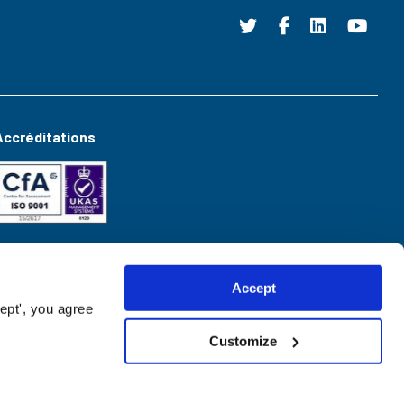
Accréditations
Accept
ept', you agree
Customize
Website created by
hush.digital