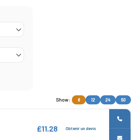
Show:
6
12
24
50
£11.28
Obtenir un devis