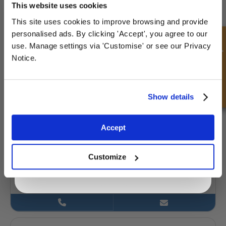
YOUR
FIRST ORDER
This website uses cookies
£2.90
This site uses cookies to improve browsing and provide
143 Action
Sign up for special offers and exclusive
personalised ads. By clicking 'Accept', you agree to our
deals
Demande rapide
use. Manage settings via 'Customise' or see our Privacy
Notice.
Unlock Offer
Show details
WR15-25-5-8MC-RC
Diamètre
Diamètre extérieur
intérieur
25.00 mm
Exclusive to web customers only.
Accept
15.00 mm
By entering your email address you are agreeing to our
Profondeur 1
Profondeur 2
privacy policy.
5.00 mm
8.00 mm
Customize
£0.57
Obtenir un devis