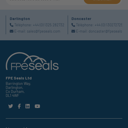
Darlington
Doncaster
Téléphone:
+44 (0) 1325 282732
Téléphone:
+44 (0) 1302727252
E-mail:
sales@fpeseals.com
E-mail:
doncaster@fpeseals.c
FPE Seals Ltd
Barrington Way,
Darlington,
Co Durham,
DL1 4WF