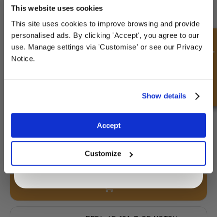
YOUR
FIRST ORDER
This website uses cookies
£2.68
Obtenir un devis
This site uses cookies to improve browsing and provide
Sign up for special offers and exclusive
personalised ads. By clicking 'Accept', you agree to our
deals
Demande rapide
use. Manage settings via 'Customise' or see our Privacy
Notice.
BR53-45-18LI-D
Diamètre
Diamètre extérieur
intérieur
53.00 mm
45.00 mm
Unlock Offer
Show details
Profondeur 1
Profondeur 2
18.00 mm
-
Exclusive to web customers only.
Accept
By entering your email address you are agreeing to our
£6.04
privacy policy.
1044 Action
Customize