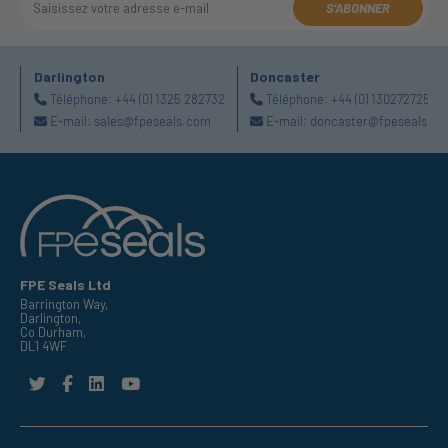
S'ABONNER
Darlington
Doncaster
Téléphone:
+44 (0) 1325 282732
Téléphone:
+44 (0) 1302727252
E-mail:
sales@fpeseals.com
E-mail:
doncaster@fpeseals.c
FPE Seals Ltd
Barrington Way,
Darlington,
Co Durham,
DL1 4WF