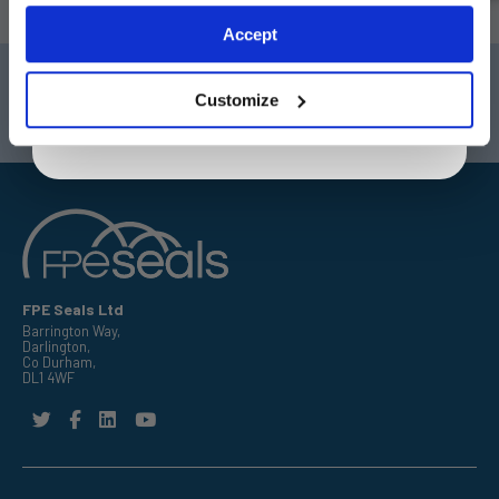
S'ABONNER
Exclusive to web customers only.
Accept
By entering your email address you are agreeing to our
Darlington
Doncaster
privacy policy.
Customize
Téléphone:
+44 (0) 1325 282732
Téléphone:
+44 (0) 130272725
E-mail:
sales@fpeseals.com
E-mail:
doncaster@fpeseals
FPE Seals Ltd
Barrington Way,
Darlington,
Co Durham,
DL1 4WF