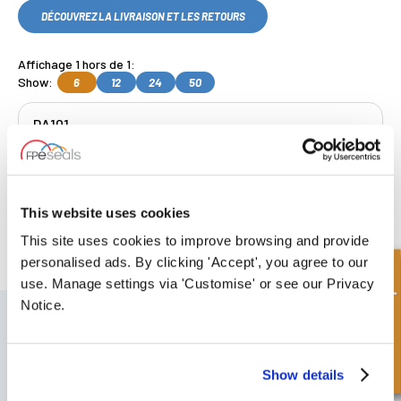
DÉCOUVREZ LA LIVRAISON ET LES RETOURS
Affichage 1 hors de 1:
Show:
6
12
24
50
DA101
Get a Quote
This website uses cookies
Collecte gratuite
disponible, OU
This site uses cookies to improve browsing and provide
choisissez livraison le lendemain.
personalised ads. By clicking 'Accept', you agree to our
Demande rapide
use. Manage settings via 'Customise' or see our Privacy
Notice.
S'INSCRIRE À NOTRE BULLETIN
N'oubliez pas de vous abonner à notre newsletter pour recevoir des
détails sur nos dernières offres spéciales et nos nouveaux produits.
Show details