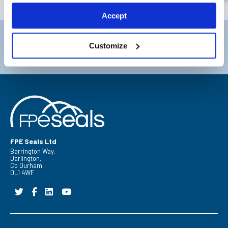
S'ABONNER
Accept
Darlington
Doncaster
Customize
Téléphone:
+44 (0) 1325 282732
Téléphone:
+44 (0) 130272725
E-mail:
sales@fpeseals.com
E-mail:
doncaster@fpeseals
FPE Seals Ltd
Barrington Way,
Darlington,
Co Durham,
DL1 4WF