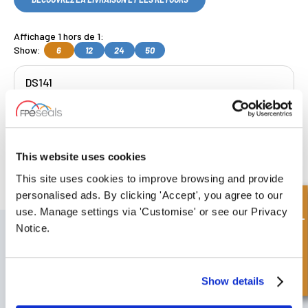
Affichage 1 hors de 1:
Show:
6
12
24
50
DS141
Get a Quote
This website uses cookies
Collecte gratuite
disponible, OU
This site uses cookies to improve browsing and provide
choisissez livraison le lendemain.
personalised ads. By clicking 'Accept', you agree to our
Demande rapide
use. Manage settings via 'Customise' or see our Privacy
S'INSCRIRE À NOTRE BULLETIN
Notice.
N'oubliez pas de vous abonner à notre newsletter pour recevoir des
détails sur nos dernières offres spéciales et nos nouveaux produits.
Show details
S'ABONNER