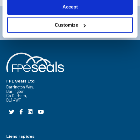
Accept
Darlington
Doncaster
Téléphone:
+44 (0) 1325 282732
Téléphone:
+44 (0) 130272725
Customize
E-mail:
sales@fpeseals.com
E-mail:
doncaster@fpeseals
FPE Seals Ltd
Barrington Way,
Darlington,
Co Durham,
DL1 4WF
Liens rapides